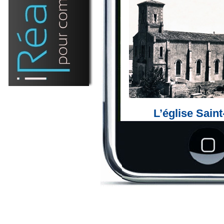
L’église Saint
La première église de
signalée en 1120, à l
Minée par la mer en 1720,
en 1725.
La suivante est inau
l’emplacement actuel. 
église prendra sa place
celle que nous connais
récemment restaurée.