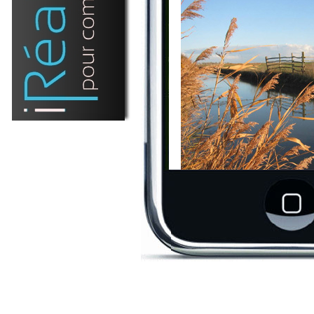
Le mara
Un marais est une région
altitude, où se trouvent 
peu profondes, région ca
certain type de végétation
herbacées, joncs, iris
caractéristique.