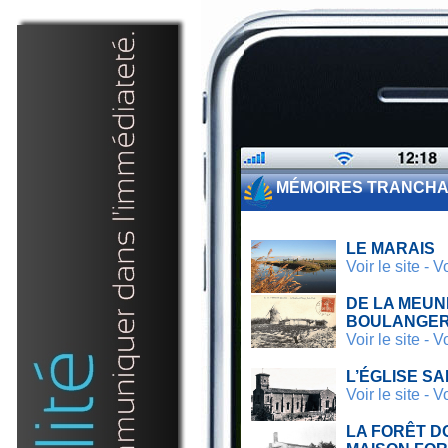
MÉMOIRES TRANCHA
LE MARAIS
Voir le site
-
Vo
DE LA MEUN
BOULANGER
Voir le site
-
Vo
L’ÉGLISE SA
Voir le site
-
Vo
LA FORÊT D