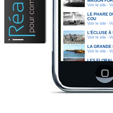
MAISON FOR
Voir le site
-
Vo
LE PHARE D
COU
Voir le site
-
Vo
L’ÉCLUSE À
Voir le site
-
Vo
LA GRANDE
Voir le site
-
Vo
LES FLORAL
Voir le site
-
Vo