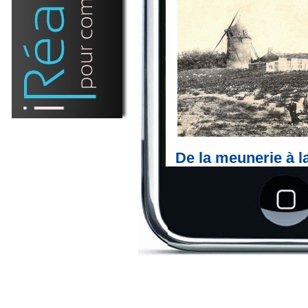
De la meunerie à l
Le XIXe siècle peut êtr
l’âge d’or des moulins à 
sur-Mer. Leur importanc
dans la vie quotidienne :
grain nécessaire à la fabr
Les vestiges actuels du
sont ceux du seul rest
fonctionnant au XIXe sièc
qu’un meunier d’Angles 